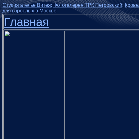
Студия ателье Витея;
Фотогалерея ТРК Петровский;
Крове
для взрослых в Москве
Главная