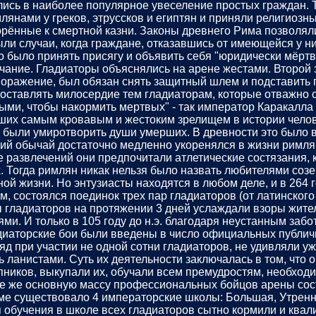
лись в наиболее популярное увеселение простых граждан.
млянами у греков, этруссков и египтян и приняли религиоз
ённые к смертной казни. Законы древнего Рима позволяли 
и случаи, когда граждане, отказавшись от имеющейся у ни
о было принять присягу и объявить себя "юридически мёртв
чание. Гладиаторы объяснялись на арене жестами. Второй з
оражение, был обязан снять защитный шлем и подставить г
доставлять милосердие тем гладиаторам, которые отважно 
ми, чтобы накормить мертвых" - так император Каракалла 
ших самым кровавым и жестоким зрелищем в истории челов
ы были умиротворить души умерших. В древности это было 
кий обычай достаточно медленно укоренялся в жизни римля
ве развлечений они предпочитали атлетические состязания, 
Тогда римлян никак нельзя было назвать любителями созе
ной жизни. Но энтузиасты находятся в любом деле, и в 264 
состоялся поединок трех пар гладиаторов (от латинского сл
 гладиаторов на протяжении 3 дней услаждали взоры жител
и. И только в 105 году до н.э. благодаря неустанным забо
иаторские бои были введены в число официальных публичн
дряд при участии не одной сотни гладиаторов, не удивляли 
 ланистами. Суть их деятельности заключалась в том, что 
ников, выкупали их, обучали всем премудростям, необходи
се же основную массу профессиональных бойцов арены сос
Риме существовало 4 императорские школы: Большая, Утренн
я обучения в школе всех гладиаторов сытно кормили и ква