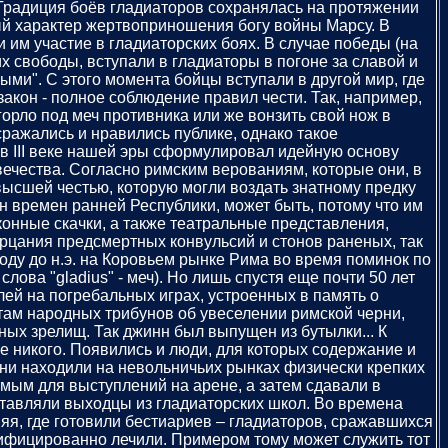
 Традиция боёв гладиаторов сохранялась на протяжении
ный характер жертвоприношения богу войны Марсу. В
им участие в гладиаторских боях. В случае победы (на
х свободы, вступали в гладиаторы в погоне за славой и
ыми". С этого момента бойцы вступали в другой мир, где
акон - полное соблюдение правил чести. Так, например,
орло под меч противника или же вонзить свой нож в
сражались и нравились публике, однако такое
в III веке нашей эры сформулировал идейную основу
ечества. Согласно римским верованиям, которые они, в
высшей честью, которую могли воздать знатному предку
н времен ранней Республики, может быть, потому что им
конные скачки, а также театральные представления,
рцания предсмертных конвульсий и стонов раненых, так
году до н.э. на Коровьем рынке Рима во время поминок по
ова "gladius" - меч). Но лишь спустя еще почти 50 лет
ей на погребальных играх, устроенных в память о
там народных трибунов об увеселении римской черни,
ых зрелищ. Так джинн был выпущен из бутылки... К
уже никого. Появились и люди, для которых содержание и
они находили на невольничьих рынках физически крепких
мым для выступлений на арене, а затем сдавали в
тавляли выходцы из гладиаторских школ. Во времена
яя, где готовили бестиариев – гладиаторов, сражавшихся
лифицированно лечили. Примером тому может служить тот