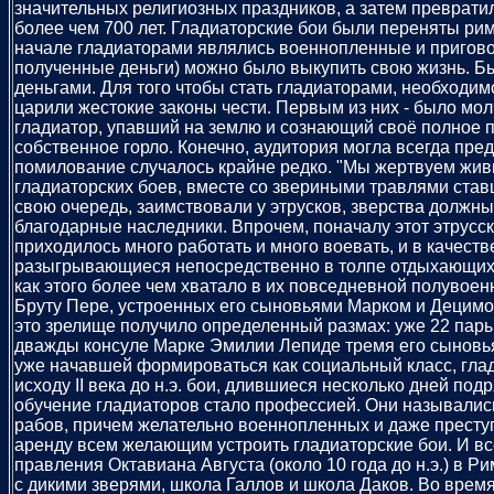
значительных религиозных праздников, а затем преврати
более чем 700 лет. Гладиаторские бои были переняты ри
начале гладиаторами являлись военнопленные и приговор
полученные деньги) можно было выкупить свою жизнь. Был
деньгами. Для того чтобы стать гладиаторами, необходим
царили жестокие законы чести. Первым из них - было мол
гладиатор, упавший на землю и сознающий своё полное п
собственное горло. Конечно, аудитория могла всегда пре
помилование случалось крайне редко. "Мы жертвуем живы
гладиаторских боев, вместе со звериными травлями став
свою очередь, заимствовали у этрусков, зверства должн
благодарные наследники. Впрочем, поначалу этот этрусс
приходилось много работать и много воевать, и в качест
разыгрывающиеся непосредственно в толпе отдыхающих. 
как этого более чем хватало в их повседневной полувоен
Бруту Пере, устроенных его сыновьями Марком и Децимом, 
это зрелище получило определенный размах: уже 22 пары
дважды консуле Марке Эмилии Лепиде тремя его сыновьям
уже начавшей формироваться как социальный класс, глад
исходу II века до н.э. бои, длившиеся несколько дней по
обучение гладиаторов стало профессией. Они назывались
рабов, причем желательно военнопленных и даже преступ
аренду всем желающим устроить гладиаторские бои. И в
правления Октавиана Августа (около 10 года до н.э.) в 
с дикими зверями, школа Галлов и школа Даков. Во врем